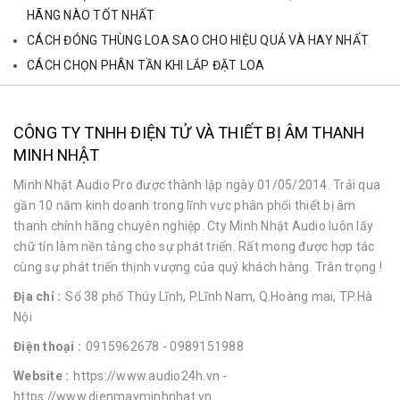
HÃNG NÀO TỐT NHẤT
CÁCH ĐÓNG THÙNG LOA SAO CHO HIỆU QUẢ VÀ HAY NHẤT
CÁCH CHỌN PHÂN TẦN KHI LẮP ĐẶT LOA
CÔNG TY TNHH ĐIỆN TỬ VÀ THIẾT BỊ ÂM THANH
MINH NHẬT
Minh Nhật Audio Pro được thành lập ngày 01/05/2014. Trải qua
gần 10 năm kinh doanh trong lĩnh vực phân phối thiết bị âm
thanh chính hãng chuyên nghiệp. Cty Minh Nhật Audio luôn lấy
chữ tín làm nền tảng cho sự phát triển. Rất mong được hợp tác
cùng sự phát triển thịnh vượng của quý khách hàng. Trân trọng !
Địa chỉ :
Số 38 phố Thúy Lĩnh, P.Lĩnh Nam, Q.Hoàng mai, TP.Hà
Nội
Điện thoại :
0915962678
- 0989151988
Website :
https://www.audio24h.vn
-
https://www.dienmayminhnhat.vn