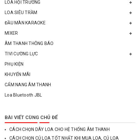
LOA HỘI TRƯỜNG
LOA SIÊU TRẦM
ĐẦU MÀN KARAOKE
MIXER
ÂM THANH THÔNG BÁO
TIVI CƯỜNG LỰC
PHỤ KIỆN
KHUYẾN MÃI
CẨM NANG ÂM THANH
Loa Bluetooth JBL
BÀI VIẾT CÙNG CHỦ ĐỂ
CÁCH CHỌN DÂY LOA CHO HỆ THỐNG ÂM THANH
CÁCH CHỌN CỦ LOA TỐT NHẤT KHI MUA LOA, CỦ LOA