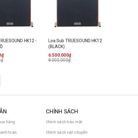
TRUESOUND HK12 -
Loa Sub TRUESOUND HK12
GỖ
(BLACK)
0₫
6.500.000₫
0₫
8.000.000₫
DẪN
CHÍNH SÁCH
ua hàng
Chính sách bảo mật
hanh toán
Chính sách vận chuyển