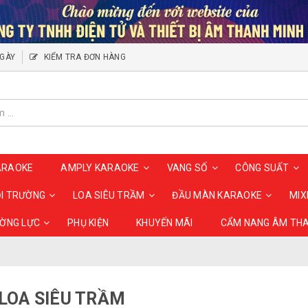
NGÀY
KIỂM TRA ĐƠN HÀNG
ARAOKE
AMPLY KARAOKE
VANG SỐ
CÔNG SUẤT
ỘI TRƯỜNG
LOA SIÊU TRẦM
ĐẦU MÀN KARAOKE
MIX
ƯỜNG LỰC
PHỤ KIỆN
KHUYẾN MÃI
CẨM NANG ÂM TH
LOA SIÊU TRẦM