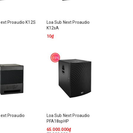
Next Proaudio K12S
Loa Sub Next Proaudio
K12sA
10₫
-10%
ext Proaudio
Loa Sub Next Proaudio
PFA18spHP
65.000.000₫