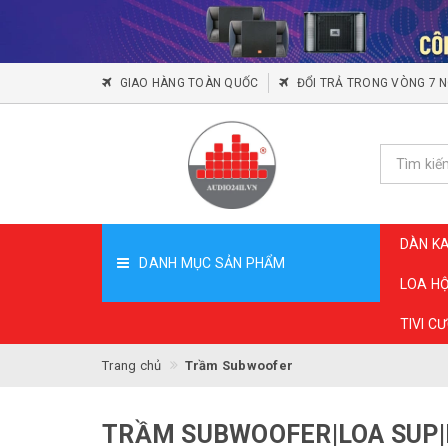
GIAO HÀNG TOÀN QUỐC
ĐỔI TRẢ TRONG VÒNG 7 
DÀN K
DANH MỤC SẢN PHẨM
LOA H
TIVI C
Trang chủ
Trầm Subwoofer
TRẦM SUBWOOFER|LOA SUP|