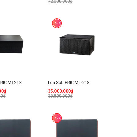
72.000.000₫
-10%
ERIC MT218
Loa Sub ERIC MT-218
00₫
35.000.000₫
00₫
38.800.000₫
-19%