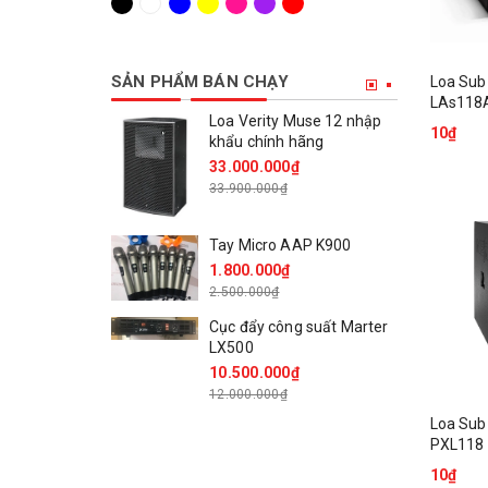
SẢN PHẨM BÁN CHẠY
Loa Sub
LAs118
Loa Verity Muse 12 nhập
10₫
khẩu chính hãng
33.000.000₫
33.900.000₫
Tay Micro AAP K900
1.800.000₫
2.500.000₫
Cục đẩy công suất Marter
LX500
10.500.000₫
12.000.000₫
Loa Sub
PXL118
10₫