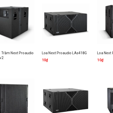
u Trầm Next Proaudio
Loa Next Proaudio LAs418G
Loa Next
v2
10₫
10₫