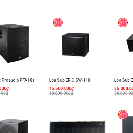
-14%
-10%
t Proaudio PFA18s
Loa Sub ERIC SW-118
Loa Sub 
000₫
15.500.000₫
35.000.0
000₫
18.000.000₫
38.800.0
-15%