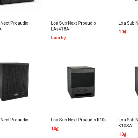
 Next Proaudio
Loa Sub Next Proaudio
Loa Sub 
A
LAs418A
10₫
Loa Karaoke JBL MK12
Liên hệ
13.900.000₫
Loa Karaoke JBL MK10
11.900.000₫
Loa Karaoke JBL MK08
9.000.000₫
 Next Proaudio
Loa Sub Next Proaudio K10s
Loa Sub N
K10SA
10₫
10₫