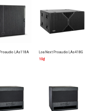
 Proaudio LAs118A
Loa Next Proaudio LAs418G
10₫