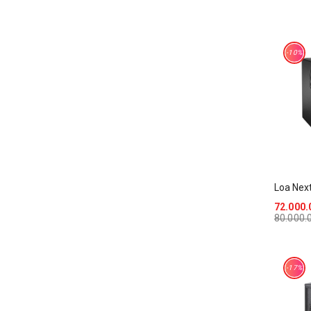
-10%
Loa Nex
72.000.
80.000.
-17%