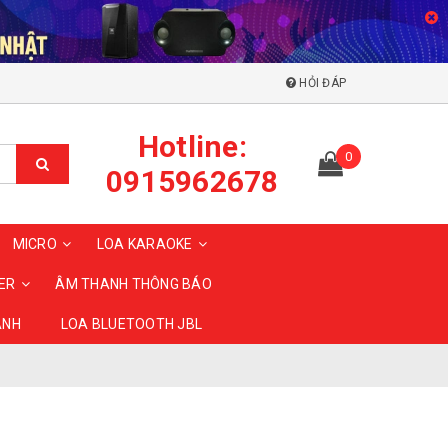
HỎI ĐÁP
Hotline:
0
0915962678
MICRO
LOA KARAOKE
ER
ÂM THANH THÔNG BÁO
ANH
LOA BLUETOOTH JBL