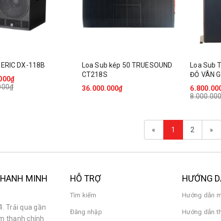
 ERIC DX-118B
Loa Sub kép 50 TRUESOUND
Loa Sub 
CT218S
ĐỎ VÂN 
000₫
000₫
36.000.000₫
6.800.00
8.000.00
«
1
2
»
 THANH MINH
HỖ TRỢ
HƯỚNG 
Tìm kiếm
Hướng dẫn m
. Trải qua gần
Đăng nhập
Hướng dẫn t
âm thanh chính