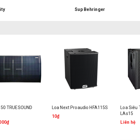
ity
Sup Behringer
p 50 TRUESOUND
Loa Next Proaudio HFA115S
Loa Siêu 
LAs15
10₫
000₫
Liên hệ