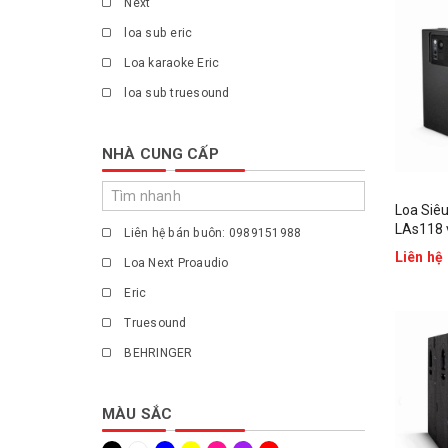
Next
loa sub eric
Loa karaoke Eric
loa sub truesound
NHÀ CUNG CẤP
Loa Siê
LAs118 
Liên hệ bán buôn: 0989151988
Liên hệ
Loa Next Proaudio
Eric
Truesound
BEHRINGER
Harman
MÀU SẮC