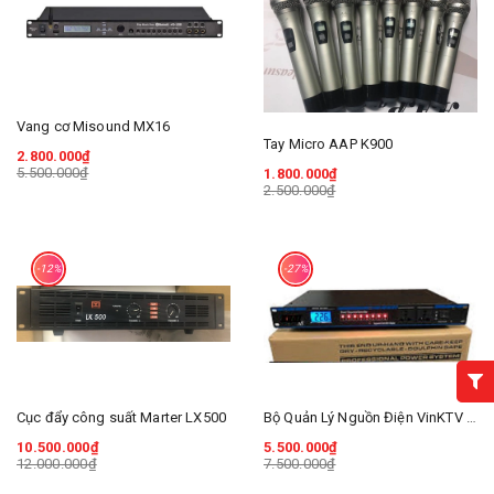
Vang cơ Misound MX16
Tay Micro AAP K900
2.800.000₫
5.500.000₫
1.800.000₫
2.500.000₫
-12%
-27%
Cục đẩy công suất Marter LX500
Bộ Quản Lý Nguồn Điện VinKTV V802
10.500.000₫
5.500.000₫
12.000.000₫
7.500.000₫