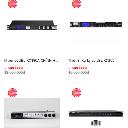
-29%
-15%
Mixer số JBL KX180A CHÍNH HÃNG BA SAO
Thiết Bị Xử Lý số JBL KX200
8.500.000₫
8.500.000₫
12.000.000₫
10.000.000₫
-34%
-44%