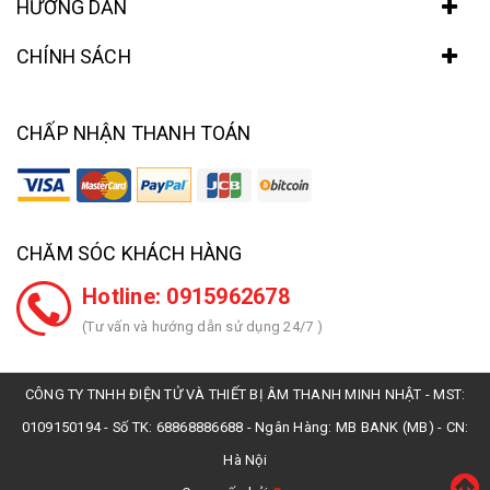
HƯỚNG DẪN
CHÍNH SÁCH
CHẤP NHẬN THANH TOÁN
CHĂM SÓC KHÁCH HÀNG
Hotline: 0915962678
(Tư vấn và hướng dẫn sử dụng 24/7 )
CÔNG TY TNHH ĐIỆN TỬ VÀ THIẾT BỊ ÂM THANH MINH NHẬT - MST:
0109150194 - Số TK: 68868886688 - Ngân Hàng: MB BANK (MB) - CN:
Hà Nội