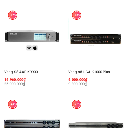
-32%
-39%
Vang Số AAP K9900
Vang số HGA K1000 Plus
16.960.000₫
6.000.000₫
25.000.000₫
9.800.000₫
-39%
-41%