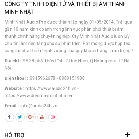
CÔNG TY TNHH ĐIỆN TỬ VÀ THIẾT BỊ ÂM THANH
MINH NHẬT
Minh Nhật Audio Pro được thành lập ngày 01/05/2014. Trải qua
gần 10 năm kinh doanh trong lĩnh vực phân phối thiết bị âm
thanh chính hãng chuyên nghiệp. Cty Minh Nhật Audio luôn lấy
chữ tín làm nền tảng cho sự phát triển. Rất mong được hợp tác
cùng sự phát triển thịnh vượng của quý khách hàng. Trân trọng !
Địa chỉ :
Số 38 phố Thúy Lĩnh, P.Lĩnh Nam, Q.Hoàng mai, TP.Hà
Nội
Điện thoại :
0915962678
- 0989151988
Website :
https://www.audio24h.vn
-
https://www.dienmayminhnhat.vn
Email :
info@audio24h.vn
HỖ TRỢ