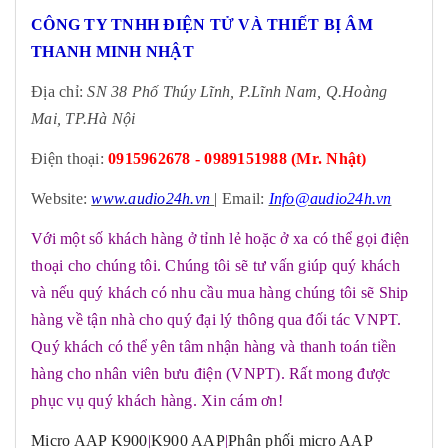
CÔNG TY TNHH ĐIỆN TỬ VÀ THIẾT BỊ ÂM
THANH MINH NHẬT
Địa chỉ:
SN 38 Phố Thúy Lĩnh, P.Lĩnh Nam, Q.Hoàng
Mai, TP.Hà Nội
Điện thoại:
0915962678 - 0989151988 (Mr. Nhật)
Website:
www.audio24h.vn
| Email:
Info@audio24h.vn
Với một số khách hàng ở tỉnh lẻ hoặc ở xa có thể gọi điện
thoại cho chúng tôi. Chúng tôi sẽ tư vấn giúp quý khách
và nếu quý khách có nhu cầu mua hàng chúng tôi sẽ Ship
hàng về tận nhà cho quý đại lý thông qua đối tác VNPT.
Quý khách có thể yên tâm nhận hàng và thanh toán tiền
hàng cho nhân viên bưu điện (VNPT). Rất mong được
phục vụ quý khách hàng. Xin cám ơn!
Micro AAP K900
|
K900 AAP
|
Phân phối micro AAP