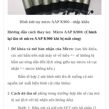
Hình ảnh tay micro AAP K900 - nhập khẩu
Hướng dẫn cách thay tay Micro AAP K900: (
Chỉnh
lại tần số micro AAP K900 khi bị mất sóng
)
Để khóa và mở bàn nhận của Micro
: (sau khi khóa,
các nút bấm trên mặt máy sẽ vô hiệu => sẽ không bị
bấm sai sóng dẫn đến lệch sóng giữa tay micro và cục
nhận => micro không kêu.)
Bấm tổ hợp 2 nút hình mũi tên đi xuống và nút
nguồn (sẽ xuất hiện hình cái chìa khóa)
Cách dò tần số
(dùng trong trường hợp tần số của mic
bị sai lệch với bộ nhận nên không kêu)
Bước 1: Bấm nút và giữ nút SET trên bộ nhận (2