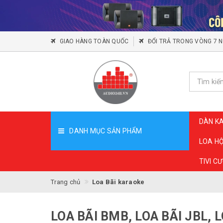
GIAO HÀNG TOÀN QUỐC
ĐỔI TRẢ TRONG VÒNG 7 
DÀN K
DANH MỤC SẢN PHẨM
LOA H
TIVI C
Trang chủ
Loa Bãi karaoke
LOA BÃI BMB, LOA BÃI JBL, L