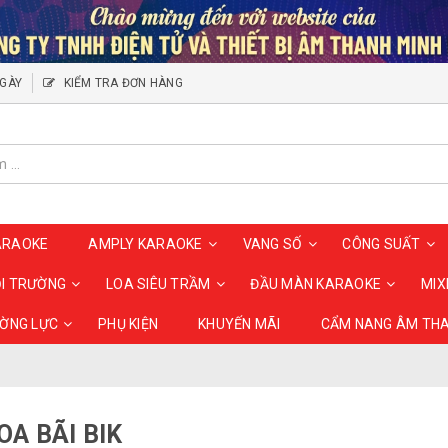
NGÀY
KIỂM TRA ĐƠN HÀNG
ARAOKE
AMPLY KARAOKE
VANG SỐ
CÔNG SUẤT
ỘI TRƯỜNG
LOA SIÊU TRẦM
ĐẦU MÀN KARAOKE
MIX
ƯỜNG LỰC
PHỤ KIỆN
KHUYẾN MÃI
CẨM NANG ÂM TH
OA BÃI BIK