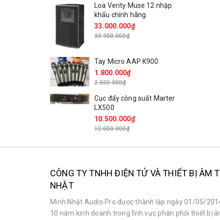
Loa Verity Muse 12 nhập
khẩu chính hãng
33.000.000₫
33.900.000₫
Tay Micro AAP K900
1.800.000₫
2.500.000₫
Cục đẩy công suất Marter
LX500
10.500.000₫
12.000.000₫
CÔNG TY TNHH ĐIỆN TỬ VÀ THIẾT BỊ ÂM
NHẬT
Minh Nhật Audio Pro được thành lập ngày 01/05/2014
10 năm kinh doanh trong lĩnh vực phân phối thiết bị 