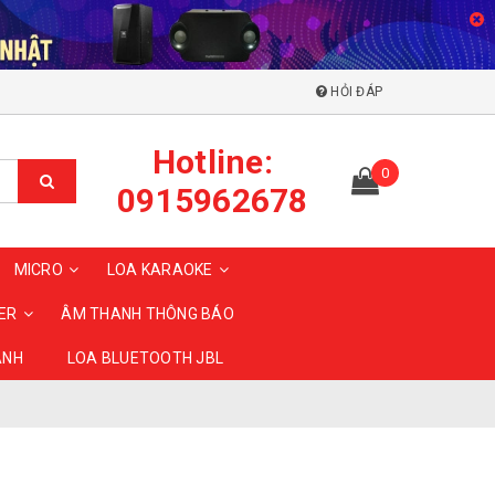
HỎI ĐÁP
Hotline:
0
0915962678
MICRO
LOA KARAOKE
ER
ÂM THANH THÔNG BÁO
ANH
LOA BLUETOOTH JBL