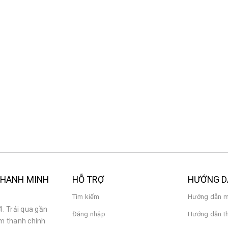
Loa Karaoke JBL MK12
13.900.000₫
Loa Karaoke JBL MK10
11.900.000₫
Loa Karaoke JBL MK08
9.000.000₫
 THANH MINH
HỖ TRỢ
HƯỚNG 
Tìm kiếm
Hướng dẫn m
. Trải qua gần
Đăng nhập
Hướng dẫn t
âm thanh chính