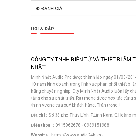
ĐÁNH GIÁ
HỎI & ĐÁP
CÔNG TY TNHH ĐIỆN TỬ VÀ THIẾT BỊ ÂM
NHẬT
Minh Nhật Audio Pro được thành lập ngày 01/05/2014
10 năm kinh doanh trong lĩnh vực phân phối thiết bị 
hãng chuyên nghiệp. Cty Minh Nhật Audio luôn lấy ch
tảng cho sự phát triển. Rất mong được hợp tác cùng s
thịnh vượng của quý khách hàng. Trân trọng !
Địa chỉ :
Số 38 phố Thúy Lĩnh, P.Lĩnh Nam, Q.Hoàng ma
Điện thoại :
0915962678
- 0989151988
Website :
https://www.audio24h.vn
-