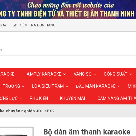
NGÀY
KIỂM TRA ĐƠN HÀNG
ARAOKE
AMPLY KARAOKE
VANG SỐ
CÔNG SUẤT
ỘI TRƯỜNG
LOA SIÊU TRẦM
ĐẦU MÀN KARAOKE
MIX
ƯỜNG LỰC
PHỤ KIỆN
KHUYẾN MÃI
CẨM NANG ÂM TH
ke chuyên nghiệp JBL KPS2
Bộ dàn âm thanh karaoke