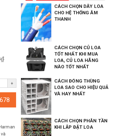
CÁCH CHỌN DÂY LOA
CHO HỆ THỐNG ÂM
THANH
CÁCH CHỌN CỦ LOA
TỐT NHẤT KHI MUA
0₫
LOA, CỦ LOA HÃNG
NÀO TỐT NHẤT
CÁCH ĐÓNG THÙNG
+
LOA SAO CHO HIỆU QUẢ
VÀ HAY NHẤT
678
CÁCH CHỌN PHÂN TẦN
 Harman
KHI LẮP ĐẶT LOA
 và