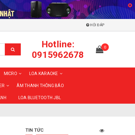
HỎI ĐÁP
Hotline:
0
0915962678
MICRO
LOA KARAOKE
ER
ÂM THANH THÔNG BÁO
ANH
LOA BLUETOOTH JBL
TIN TỨC