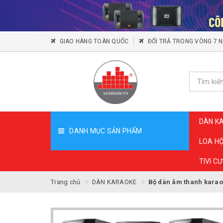
GIAO HÀNG TOÀN QUỐC
ĐỔI TRẢ TRONG VÒNG 7 
DÀN K
DANH MỤC SẢN PHẨM
LOA H
TIVI C
Trang chủ
DÀN KARAOKE
Bộ dàn âm thanh karao