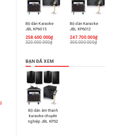
Bộ dàn Karaoke
Bộ dàn Karaoke
Bộ Dàn Kar
JBL KP6015
JBL KP6012
JBL MTS10
258.600.000₫
247.700.000₫
120.920.0
320.000.000₫
300.000.000₫
160.000.0
BẠN ĐÃ XEM
ố
Bộ dàn âm thanh
karaoke chuyên
nghiệp JBL KPS2