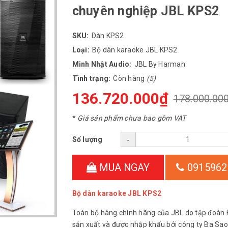
chuyên nghiệp JBL KPS2
SKU:
Dàn KPS2
Loại:
Bộ dàn karaoke JBL KPS2
Minh Nhật Audio:
JBL By Harman
Tình trạng:
Còn hàng
(5)
136.720.000₫
178.000.00
*
Giá sản phẩm chưa bao gồm VAT
Số lượng
-
MUA NGAY
0915962
Bộ dàn karaoke JBL KPS2
Toàn bộ hàng chính hãng của JBL do tập đoàn
sản xuất và được nhập khẩu bởi công ty Ba Sao