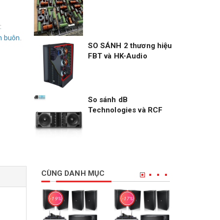
:
n buôn.
SO SÁNH 2 thương hiệu
FBT và HK-Audio
So sánh dB
Technologies và RCF
CÙNG DANH MỤC
-19%
-17%
-24%