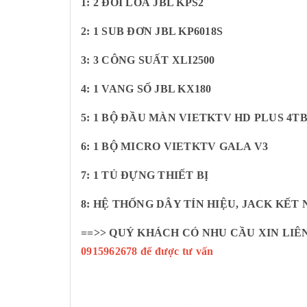
1: 2 ĐÔI LOA JBL KPS2
2: 1 SUB ĐƠN JBL KP6018S
3: 3 CÔNG SUẤT XLI2500
4: 1 VANG SỐ JBL KX180
5: 1 BỘ ĐẦU MÀN VIETKTV HD PLUS 4T
6: 1 BỘ MICRO VIETKTV GALA V3
7: 1 TỦ ĐỰNG THIẾT BỊ
8: HỆ THỐNG DÂY TÍN HIỆU, JACK KẾT 
==>> QUÝ KHÁCH CÓ NHU CẦU XIN LIÊN
0915962678 để được tư vấn