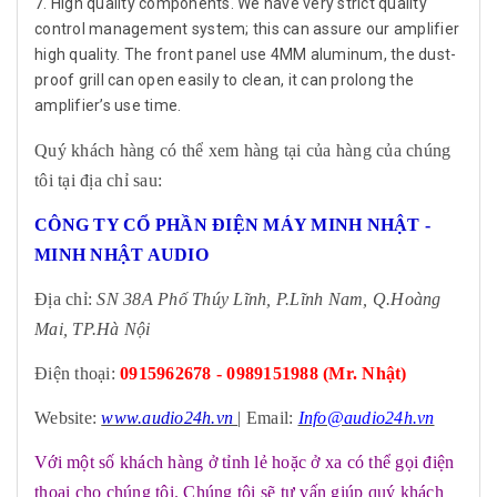
7. High quality components. We have very strict quality
control management system; this can assure our amplifier
high quality. The front panel use 4MM aluminum, the dust-
proof grill can open easily to clean, it can prolong the
amplifier’s use time.
Quý khách hàng có thể xem hàng tại của hàng của chúng
tôi tại địa chỉ sau:
CÔNG TY CỔ PHẦN ĐIỆN MÁY MINH NHẬT -
MINH NHẬT AUDIO
Địa chỉ:
SN 38A Phố Thúy Lĩnh, P.Lĩnh Nam, Q.Hoàng
Mai, TP.Hà Nội
Điện thoại:
0915962678 - 0989151988 (Mr. Nhật)
Website:
www.audio24h.vn
| Email:
Info@audio24h.vn
Với một số khách hàng ở tỉnh lẻ hoặc ở xa có thể gọi điện
thoại cho chúng tôi. Chúng tôi sẽ tư vấn giúp quý khách