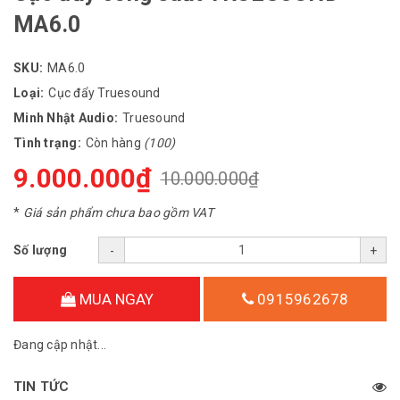
MA6.0
SKU:
MA6.0
Loại:
Cục đẩy Truesound
Minh Nhật Audio:
Truesound
Tình trạng:
Còn hàng
(100)
9.000.000₫
10.000.000₫
*
Giá sản phẩm chưa bao gồm VAT
Số lượng
-
+
MUA NGAY
0915962678
Đang cập nhật...
TIN TỨC