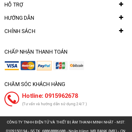
HỖ TRỢ
HƯỚNG DẪN
CHÍNH SÁCH
CHẤP NHẬN THANH TOÁN
CHĂM SÓC KHÁCH HÀNG
Hotline: 0915962678
(Tư vấn và hướng dẫn sử dụng 24/7 )
CÔNG TY TNHH ĐIỆN TỬ VÀ THIẾT BỊ ÂM THANH MINH NHẬT - MST:
0109150194 - Số TK: 68868886688 - Ngân Hàng: MB BANK (MB) - CN: