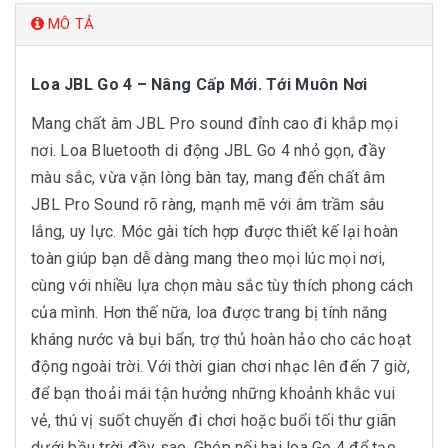
MÔ TẢ
Loa JBL Go 4 – Nâng Cấp Mới. Tới Muôn Nơi
Mang chất âm JBL Pro sound đỉnh cao đi khắp mọi
nơi. Loa Bluetooth di động JBL Go 4 nhỏ gọn, đầy
màu sắc, vừa vặn lòng bàn tay, mang đến chất âm
JBL Pro Sound rõ ràng, mạnh mẽ với âm trầm sâu
lắng, uy lực. Móc gài tích hợp được thiết kế lại hoàn
toàn giúp bạn dễ dàng mang theo mọi lúc mọi nơi,
cùng với nhiều lựa chọn màu sắc tùy thích phong cách
của mình. Hơn thế nữa, loa được trang bị tính năng
kháng nước và bụi bẩn, trợ thủ hoàn hảo cho các hoạt
động ngoài trời. Với thời gian chơi nhạc lên đến 7 giờ,
để bạn thoải mái tận hưởng những khoảnh khắc vui
vẻ, thú vị suốt chuyến đi chơi hoặc buổi tối thư giãn
dưới bầu trời đầy sao. Ghép nối hai loa Go 4 để tạo