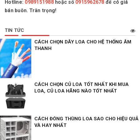
Hotline:
0989151988
hoặc số
0915962678
để có giá
bán buôn. Trân trọng!
TIN TỨC
CÁCH CHỌN DÂY LOA CHO HỆ THỐNG ÂM
THANH
CÁCH CHỌN CỦ LOA TỐT NHẤT KHI MUA
LOA, CỦ LOA HÃNG NÀO TỐT NHẤT
CÁCH ĐÓNG THÙNG LOA SAO CHO HIỆU QUẢ
VÀ HAY NHẤT