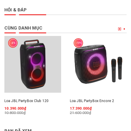
HỎI & ĐÁP
CÙNG DANH MỤC
-4%
-19%
Loa JBL PartyBox Club 120
Loa JBL PartyBox Encore 2
10.390.000₫
17.390.000₫
10.800.000₫
21.600.000₫
BẠN ĐÃ XEM