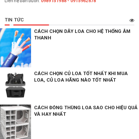
Liên hệ bán buôn:
0989151988 - 0915962678
TIN TỨC
CÁCH CHỌN DÂY LOA CHO HỆ THỐNG ÂM
THANH
CÁCH CHỌN CỦ LOA TỐT NHẤT KHI MUA
LOA, CỦ LOA HÃNG NÀO TỐT NHẤT
CÁCH ĐÓNG THÙNG LOA SAO CHO HIỆU QUẢ
VÀ HAY NHẤT