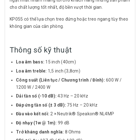
ngặt nhất nhằm mang tới cho khách hàng những sản phẩm
cho chất lượng tốt nhất, độ bền vượt thời gian.
KP055 có thể lựa chọn treo đứng hoặc treo ngang tùy theo
không gian của căn phòng.
Thông số kỹ thuật
Loa âm bass:
15 inch (40cm)
Loa âm treble:
1,5 inch (3,8cm)
Công suất (Liên tục / Chương trình / Đỉnh):
600 W /
1200 W / 2400 W
Dải tần số (-10 dB):
43 Hz – 20 kHz
Đáp ứng tần số (± 3 dB):
75 Hz – 20 kHz
Đầu vào kết nối:
2 × Neutrik® Speakon® NL4MP
Độ nhạy (1w @ 1m):
99 dB
Trở kháng danh nghĩa:
8 Ohms