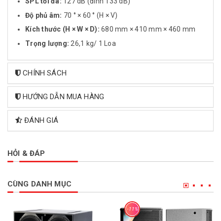
SPL tối đa:
127 dB (đỉnh 133 dB)
Độ phủ âm:
70 ° × 60 ° (H × V)
Kích thước (H × W × D):
680 mm × 410 mm × 460 mm
Trọng lượng:
26,1 kg/ 1 Loa
CHÍNH SÁCH
HƯỚNG DẪN MUA HÀNG
ĐÁNH GIÁ
HỎI & ĐÁP
CÙNG DANH MỤC
-11%