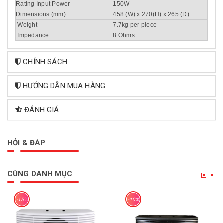
Rating Input Power
150W
Dimensions (mm)
458 (W) x 270(H) x 265 (D)
Weight
7.7kg per piece
Impedance
8 Ohms
CHÍNH SÁCH
HƯỚNG DẪN MUA HÀNG
ĐÁNH GIÁ
HỎI & ĐÁP
CÙNG DANH MỤC
-15%
-10%