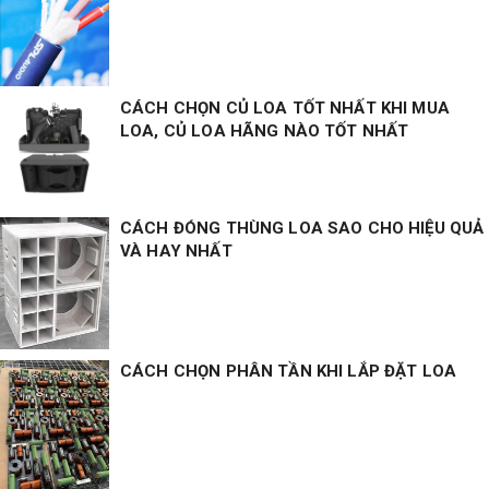
CÁCH CHỌN CỦ LOA TỐT NHẤT KHI MUA
LOA, CỦ LOA HÃNG NÀO TỐT NHẤT
CÁCH ĐÓNG THÙNG LOA SAO CHO HIỆU QUẢ
VÀ HAY NHẤT
CÁCH CHỌN PHÂN TẦN KHI LẮP ĐẶT LOA