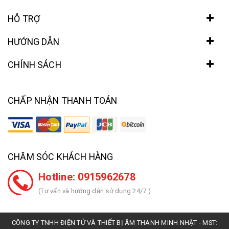
HỖ TRỢ
HƯỚNG DẪN
CHÍNH SÁCH
CHẤP NHẬN THANH TOÁN
CHĂM SÓC KHÁCH HÀNG
Hotline: 0915962678
(Tư vấn và hướng dẫn sử dụng 24/7 )
CÔNG TY TNHH ĐIỆN TỬ VÀ THIẾT BỊ ÂM THANH MINH NHẬT - MST: