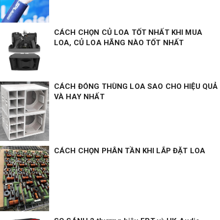
CÁCH CHỌN CỦ LOA TỐT NHẤT KHI MUA
LOA, CỦ LOA HÃNG NÀO TỐT NHẤT
CÁCH ĐÓNG THÙNG LOA SAO CHO HIỆU QUẢ
VÀ HAY NHẤT
CÁCH CHỌN PHÂN TẦN KHI LẮP ĐẶT LOA