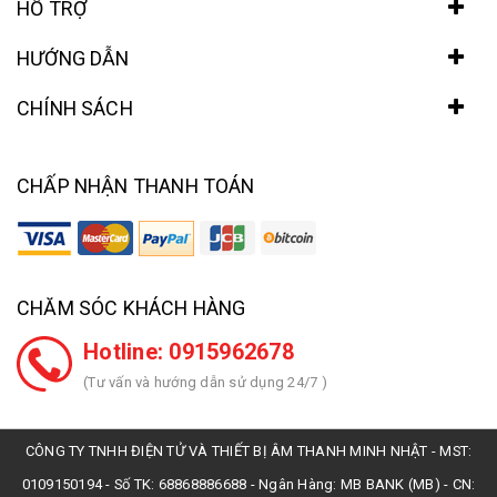
HỖ TRỢ
HƯỚNG DẪN
CHÍNH SÁCH
CHẤP NHẬN THANH TOÁN
CHĂM SÓC KHÁCH HÀNG
Hotline: 0915962678
(Tư vấn và hướng dẫn sử dụng 24/7 )
CÔNG TY TNHH ĐIỆN TỬ VÀ THIẾT BỊ ÂM THANH MINH NHẬT - MST:
0109150194 - Số TK: 68868886688 - Ngân Hàng: MB BANK (MB) - CN: