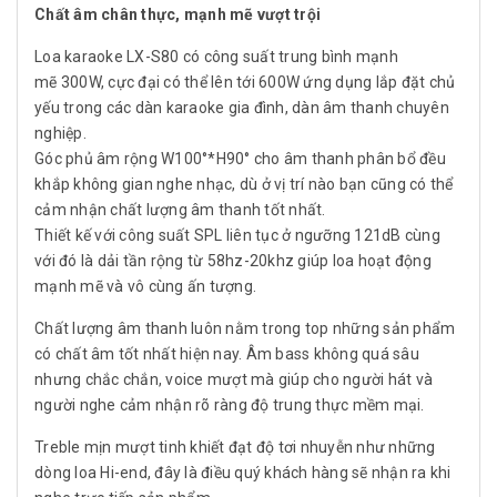
Chất âm chân thực, mạnh mẽ vượt trội
Loa karaoke LX-S80 có công suất trung bình mạnh
mẽ 300W, cực đại có thể lên tới 600W ứng dụng lắp đặt chủ
yếu trong các dàn karaoke gia đình, dàn âm thanh chuyên
nghiệp.
Góc phủ âm rộng W100°*H90° cho âm thanh phân bổ đều
khắp không gian nghe nhạc, dù ở vị trí nào bạn cũng có thể
cảm nhận chất lượng âm thanh tốt nhất.
Thiết kế với công suất SPL liên tục ở ngưỡng 121dB cùng
với đó là dải tần rộng từ 58hz-20khz giúp loa hoạt động
mạnh mẽ và vô cùng ấn tượng.
Chất lượng âm thanh luôn nằm trong top những sản phẩm
có chất âm tốt nhất hiện nay. Âm bass không quá sâu
nhưng chắc chắn, voice mượt mà giúp cho người hát và
người nghe cảm nhận rõ ràng độ trung thực mềm mại.
Treble mịn mượt tinh khiết đạt độ tơi nhuyễn như những
dòng loa Hi-end, đây là điều quý khách hàng sẽ nhận ra khi