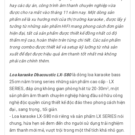
hay các dự án, công trình âm thanh chuyên nghiệp vừa
được cho ra mắt vào tháng 11 năm nay. Một dòng sản
phẩm sẽ là xu hướng mới của thị trường karaoke , được lấy ý
tưởng từ những sản phẩm HIFI mang phong cách đơn giản
hiện đại, tất cả sản phẩm được thiết kế đồng nhất có độ
thẩm mỹ cao, hoàn thiện trên từng chi tiết. Các sản phẩm
trong combo được thiết kế và setup kỹ lưỡng từ nhà sản
xuất để đạt được hiệu quả âm thanh tốt nhất mà không
phải căn chỉnh thêm.
Loa karaoke Dbacoustic LX-S80
là dòng loa karaoke bass
25cm nằm trong series những sản phẩm cao cấp - LX
SERIES, đáp ứng không gian phòng hát từ 20-30m
, một
2
sản phẩm âm thanh chuyên nghiệp hàng đầu sở hữu công
nghệ độc quyền cùng thiết kế độc đáo theo phong cách hiện
đại , sang trọng , tối giản.
- Loa karaoke LX-S80 nói riêng và sản phẩm LX SERIES nói
chung, hứa hẹn sẽ đem đến cho người sử dụng trải nghiệm
âm thanh mới mẻ, vượt trội trong một thể tích khá nhỏ gọn.