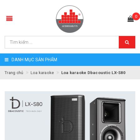
0
DANH MỤC SẢN PHẨM
Trang chủ
Loa karaoke
Loa karaoke Dbacoustic LX-S80