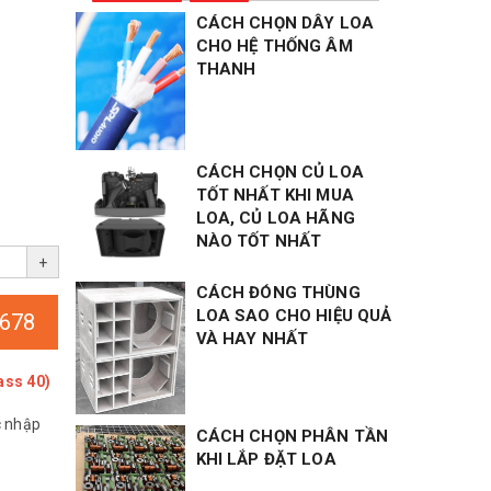
CÁCH CHỌN DÂY LOA
CHO HỆ THỐNG ÂM
THANH
CÁCH CHỌN CỦ LOA
TỐT NHẤT KHI MUA
LOA, CỦ LOA HÃNG
NÀO TỐT NHẤT
+
CÁCH ĐÓNG THÙNG
LOA SAO CHO HIỆU QUẢ
678
VÀ HAY NHẤT
ass 40)
c nhập
CÁCH CHỌN PHÂN TẦN
KHI LẮP ĐẶT LOA