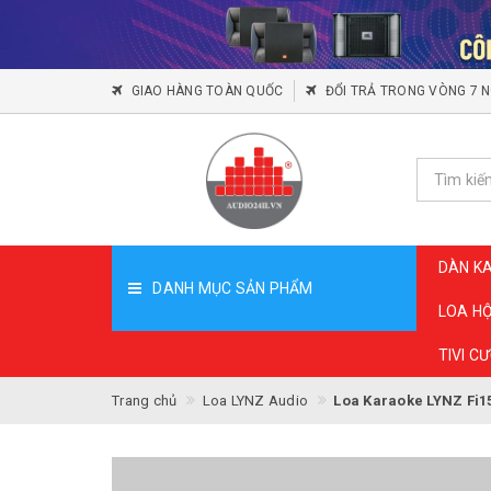
GIAO HÀNG TOÀN QUỐC
ĐỔI TRẢ TRONG VÒNG 7 
DÀN K
DANH MỤC SẢN PHẨM
LOA H
TIVI C
Trang chủ
Loa LYNZ Audio
Loa Karaoke LYNZ Fi1