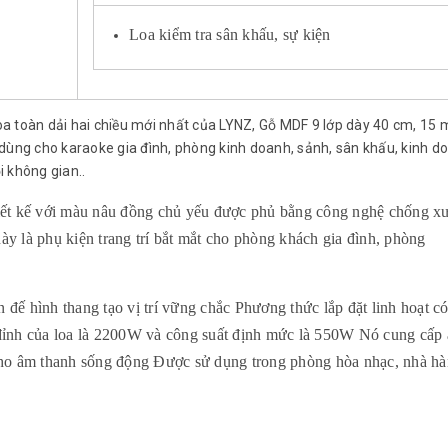
Loa kiểm tra sân khấu, sự kiện
a toàn dải hai chiều mới nhất của LYNZ, Gỗ MDF 9 lớp dày 40 cm, 15
n dùng cho karaoke gia đình, phòng kinh doanh, sảnh, sân khấu, kinh d
 không gian..
iết kế với màu nâu đồng chủ yếu được phủ bằng công nghệ chống x
này là phụ kiện trang trí bắt mắt cho phòng khách gia đình, phòng
đế hình thang tạo vị trí vững chắc Phương thức lắp đặt linh hoạt có
t đỉnh của loa là 2200W và công suất định mức là 550W Nó cung cấp
cho âm thanh sống động Được sử dụng trong phòng hòa nhạc, nhà hà