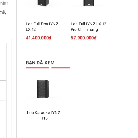
 như
mẽ,
Loa Full Đơn LYNZ
Loa Full LYNZ LX 12
Loa SUB Đi
LX 12
Pro Chính hãng
LX 40SA
41.400.000₫
57.900.000₫
40.800.00
BẠN ĐÃ XEM
Loa Karaoke LYNZ
Fi15