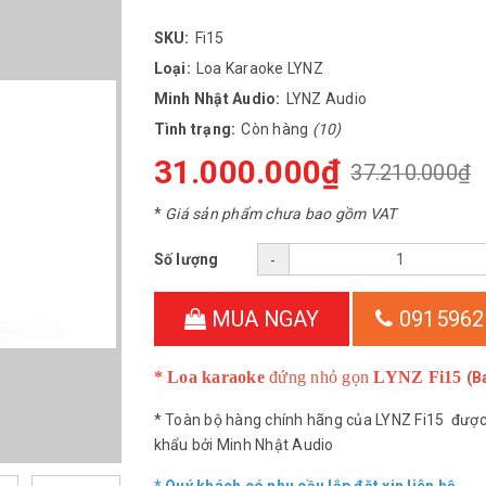
SKU:
Fi15
Loại:
Loa Karaoke LYNZ
Minh Nhật Audio:
LYNZ Audio
Tình trạng:
Còn hàng
(10)
31.000.000₫
37.210.000₫
*
Giá sản phẩm chưa bao gồm VAT
Số lượng
-
MUA NGAY
0915962
* Loa karaoke
đứng nhỏ gọn
LYNZ Fi15
(B
* Toàn bộ hàng chính hãng của LYNZ Fi15 đượ
khẩu bởi Minh Nhật Audio