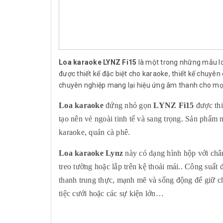
Loa karaoke LYNZ Fi15
là một trong những mẫu lo
được thiết kế đặc biệt cho karaoke, thiết kế chuyê
chuyên nghiệp mang lại hiệu ứng âm thanh cho mọi
Loa karaoke
đứng nhỏ gọn
LYNZ Fi15
được th
tạo nên vẻ ngoài tinh tế và sang trọng. Sản phẩm 
karaoke, quán cà phê.
Loa karaoke Lynz
này có dạng hình hộp với chân 
treo tường hoặc lắp trên kệ thoải mái.. Công suấ
thanh trung thực, mạnh mẽ và sống động để giữ 
tiệc cưới hoặc các sự kiện lớn…