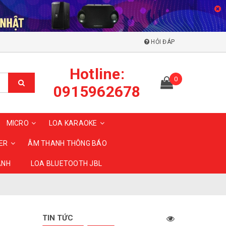
HỎI ĐÁP
Hotline:
0
0915962678
MICRO
LOA KARAOKE
ER
ÂM THANH THÔNG BÁO
ANH
LOA BLUETOOTH JBL
TIN TỨC