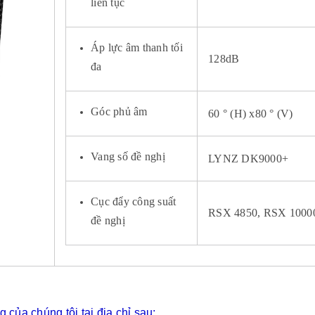
liên tục
Áp lực âm thanh tối
128dB
đa
Góc phủ âm
60 ° (H) x80 ° (V)
Vang số đề nghị
LYNZ DK9000+
Cục đẩy công suất
RSX 4850, RSX 1000
đề nghị
của chúng tôi tại địa chỉ sau: