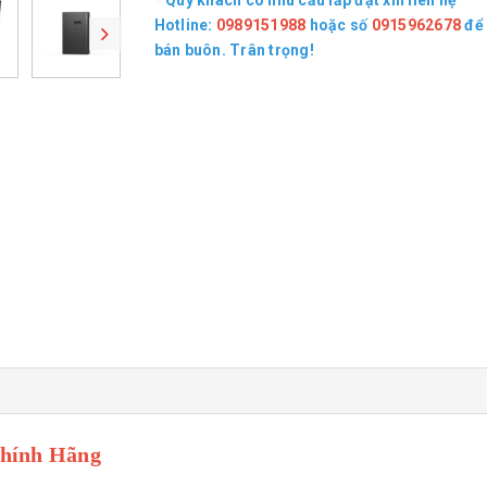
* Quý khách có nhu cầu lắp đặt xin liên hệ
Hotline:
0989151988
hoặc số
0915962678
để 
bán buôn. Trân trọng!
Chính Hãng