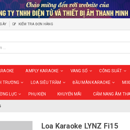
NGÀY
KIỂM TRA ĐƠN HÀNG
ARAOKE
AMPLY KARAOKE
VANG SỐ
CÔNG SUẤT
ỘI TRƯỜNG
LOA SIÊU TRẦM
ĐẦU MÀN KARAOKE
MIX
ƯỜNG LỰC
PHỤ KIỆN
KHUYẾN MÃI
CẨM NANG ÂM TH
5
Loa Karaoke LYNZ Fi15