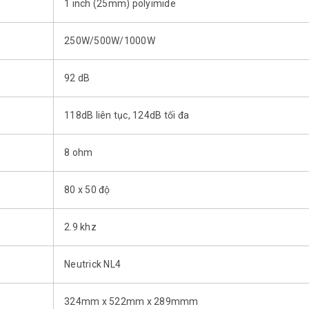
1 inch (25mm) polyimide
250W/500W/1000W
92 dB
118dB liên tục, 124dB tối đa
8 ohm
80 x 50 độ
2.9 khz
Neutrick NL4
324mm x 522mm x 289mmm