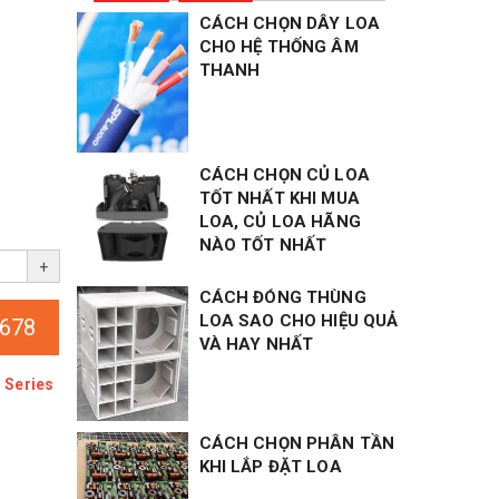
CÁCH CHỌN DÂY LOA
CHO HỆ THỐNG ÂM
THANH
CÁCH CHỌN CỦ LOA
TỐT NHẤT KHI MUA
LOA, CỦ LOA HÃNG
NÀO TỐT NHẤT
+
CÁCH ĐÓNG THÙNG
LOA SAO CHO HIỆU QUẢ
678
VÀ HAY NHẤT
 Series
CÁCH CHỌN PHÂN TẦN
KHI LẮP ĐẶT LOA