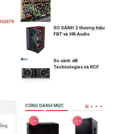
5962678
SO SÁNH 2 thương hiệu
FBT và HK-Audio
So sánh dB
Technologies và RCF
CÙNG DANH MỤC
-7%
-12%
-15%
hông