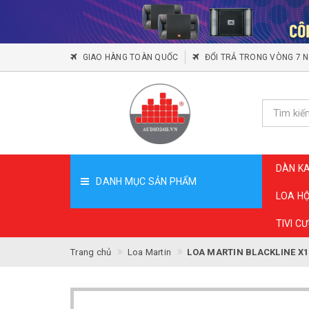
GIAO HÀNG TOÀN QUỐC
ĐỔI TRẢ TRONG VÒNG 7 
DÀN K
DANH MỤC SẢN PHẨM
LOA H
TIVI C
Trang chủ
Loa Martin
LOA MARTIN BLACKLINE X1