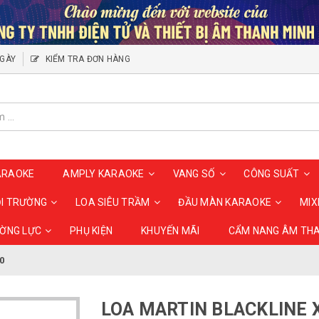
NGÀY
KIỂM TRA ĐƠN HÀNG
ARAOKE
AMPLY KARAOKE
VANG SỐ
CÔNG SUẤT
ỘI TRƯỜNG
LOA SIÊU TRẦM
ĐẦU MÀN KARAOKE
MIX
ƯỜNG LỰC
PHỤ KIỆN
KHUYẾN MÃI
CẨM NANG ÂM TH
0
LOA MARTIN BLACKLINE 