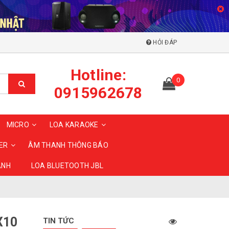
HỎI ĐÁP
Hotline:
0
0915962678
MICRO
LOA KARAOKE
ER
ÂM THANH THÔNG BÁO
ANH
LOA BLUETOOTH JBL
X10
TIN TỨC