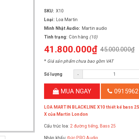
SKU:
X10
Loại:
Loa Martin
Minh Nhật Audio:
Martin audio
Tình trạng:
Còn hàng
(10)
41.800.000₫
45.000.000₫
*
Giá sản phẩm chưa bao gồm VAT
Số lượng
-
MUA NGAY
0915962
LOA MARTIN BLACKLINE X10 thiết kế bass 25
X của Martin London
Cấu trúc loa:
2 đường tiếng, Bass 25
Nhập khẩu:
Đức PRO Audio