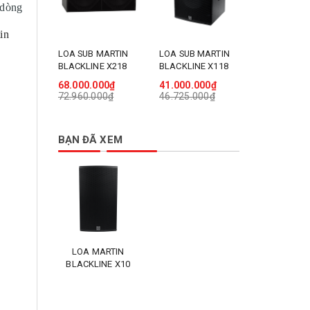
 dòng
in
LOA SUB MARTIN
LOA SUB MARTIN
LOA SUB M
BLACKLINE X218
BLACKLINE X118
BLACKLINE 
68.000.000₫
41.000.000₫
29.000.00
72.960.000₫
46.725.000₫
34.000.00
BẠN ĐÃ XEM
LOA MARTIN
BLACKLINE X10