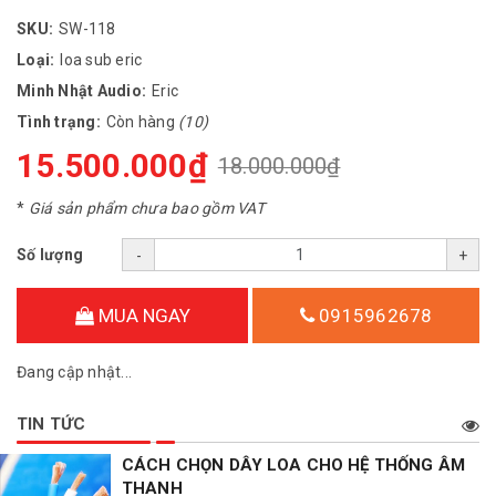
SKU:
SW-118
Loại:
loa sub eric
Minh Nhật Audio:
Eric
Tình trạng:
Còn hàng
(10)
15.500.000₫
18.000.000₫
*
Giá sản phẩm chưa bao gồm VAT
Số lượng
-
+
MUA NGAY
0915962678
Đang cập nhật...
TIN TỨC
CÁCH CHỌN DÂY LOA CHO HỆ THỐNG ÂM
THANH