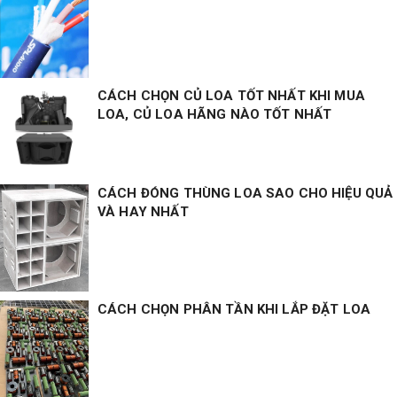
CÁCH CHỌN CỦ LOA TỐT NHẤT KHI MUA
LOA, CỦ LOA HÃNG NÀO TỐT NHẤT
CÁCH ĐÓNG THÙNG LOA SAO CHO HIỆU QUẢ
VÀ HAY NHẤT
CÁCH CHỌN PHÂN TẦN KHI LẮP ĐẶT LOA