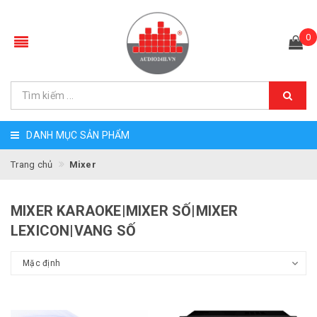
0
DANH MỤC SẢN PHẨM
Trang chủ
Mixer
MIXER KARAOKE|MIXER SỐ|MIXER
LEXICON|VANG SỐ