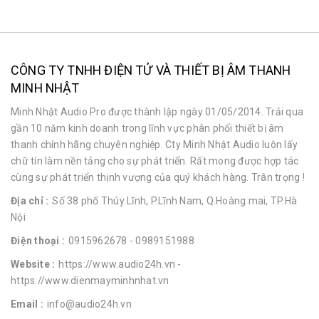
CÔNG TY TNHH ĐIỆN TỬ VÀ THIẾT BỊ ÂM THANH
MINH NHẬT
Minh Nhật Audio Pro được thành lập ngày 01/05/2014. Trải qua
gần 10 năm kinh doanh trong lĩnh vực phân phối thiết bị âm
thanh chính hãng chuyên nghiệp. Cty Minh Nhật Audio luôn lấy
chữ tín làm nền tảng cho sự phát triển. Rất mong được hợp tác
cùng sự phát triển thịnh vượng của quý khách hàng. Trân trọng !
Địa chỉ :
Số 38 phố Thúy Lĩnh, P.Lĩnh Nam, Q.Hoàng mai, TP.Hà
Nội
Điện thoại :
0915962678
- 0989151988
Website :
https://www.audio24h.vn
-
https://www.dienmayminhnhat.vn
Email :
info@audio24h.vn