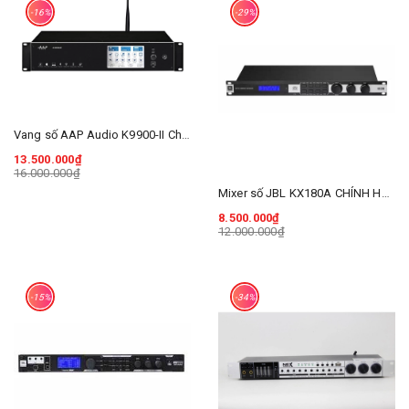
-16%
-29%
Vang số AAP Audio K9900-II Chính Hãng
13.500.000₫
16.000.000₫
Mixer số JBL KX180A CHÍNH HÃNG BA SAO
8.500.000₫
12.000.000₫
-15%
-34%