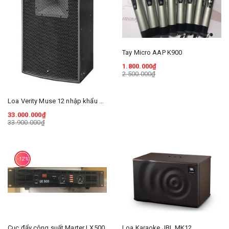
Tay Micro AAP K900
1.800.000₫
2.500.000₫
Loa Verity Muse 12 nhập khẩu chính hãng
33.000.000₫
33.900.000₫
-12%
Cục đẩy công suất Marter LX500
Loa Karaoke JBL MK12