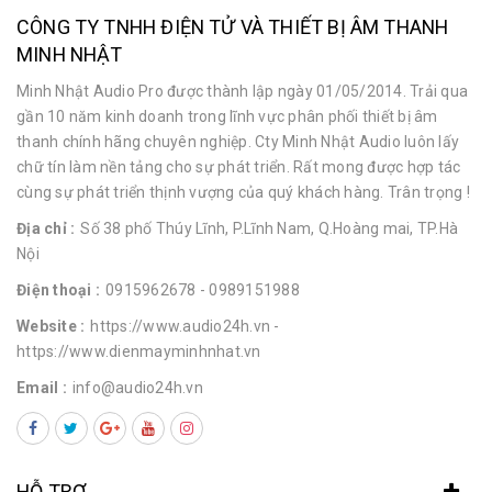
CÔNG TY TNHH ĐIỆN TỬ VÀ THIẾT BỊ ÂM THANH
MINH NHẬT
Minh Nhật Audio Pro được thành lập ngày 01/05/2014. Trải qua
gần 10 năm kinh doanh trong lĩnh vực phân phối thiết bị âm
thanh chính hãng chuyên nghiệp. Cty Minh Nhật Audio luôn lấy
chữ tín làm nền tảng cho sự phát triển. Rất mong được hợp tác
cùng sự phát triển thịnh vượng của quý khách hàng. Trân trọng !
Địa chỉ :
Số 38 phố Thúy Lĩnh, P.Lĩnh Nam, Q.Hoàng mai, TP.Hà
Nội
Điện thoại :
0915962678
- 0989151988
Website :
https://www.audio24h.vn
-
https://www.dienmayminhnhat.vn
Email :
info@audio24h.vn
HỖ TRỢ