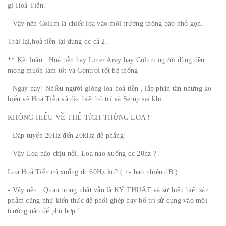
gì Hoả Tiễn.
- Vậy nên Colum là chiếc loa vào môi trường thông báo nhỏ gọn.
Trái lại,hoả tiễn lại dùng dc cả 2.
** Kết luận : Hoả tiễn hay Liner Aray hay Colum người dùng đều
mong muốn làm tốt và Control tốt hệ thống
- Ngày nay! Nhiều người gióng loa hoả tiễn , lắp phân tần nhưng ko
hiểu về Hoả Tiễn và đặc biệt bố trí và Setup sai khi :
KHÔNG HIỂU VỀ THỂ TÍCH THÙNG LOA !
- Đáp tuyến 20Hz đến 20kHz để phẳng!
- Vậy Loa nào chịu nổi, Loa nào xuống dc 20hz ?
Loa Hoả Tiễn có xuống đc 60Hz ko? ( +- bao nhiêu dB )
- Vậy nên : Quan trọng nhất vẫn là KỸ THUẬT và sự hiểu biết sản
phẩm cũng như kiến thức để phối ghép hay bố trí sử dụng vào môi
trường nào để phù hợp !