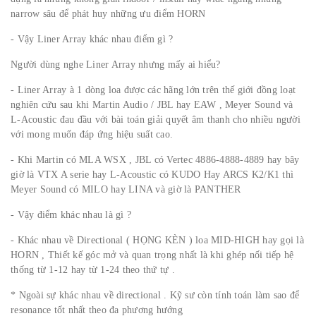
narrow sâu để phát huy những ưu điểm HORN
- Vậy Liner Array khác nhau điểm gì ?
Người dùng nghe Liner Array nhưng mấy ai hiểu?
- Liner Array à 1 dòng loa được các hãng lớn trên thế giới đồng loạt
nghiên cứu sau khi Martin Audio / JBL hay EAW , Meyer Sound và
L-Acoustic đau đầu với bài toán giải quyết âm thanh cho nhiều người
với mong muốn đáp ứng hiệu suất cao.
- Khi Martin có MLA WSX , JBL có Vertec 4886-4888-4889 hay bây
giờ là VTX A serie hay L-Acoustic có KUDO Hay ARCS K2/K1 thì
Meyer Sound có MILO hay LINA và giờ là PANTHER
- Vậy điểm khác nhau là gì ?
- Khác nhau về Directional ( HỌNG KÈN ) loa MID-HIGH hay gọi là
HORN , Thiết kế góc mở và quan trọng nhất là khi ghép nối tiếp hệ
thống từ 1-12 hay từ 1-24 theo thứ tự .
* Ngoài sự khác nhau về directional . Kỹ sư còn tính toán làm sao để
resonance tốt nhất theo đa phương hướng