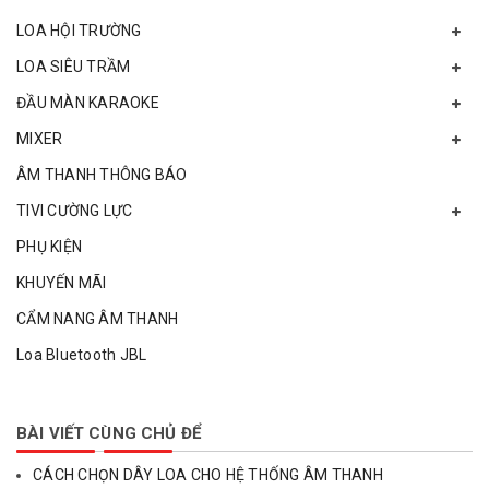
LOA HỘI TRƯỜNG
LOA SIÊU TRẦM
ĐẦU MÀN KARAOKE
MIXER
ÂM THANH THÔNG BÁO
TIVI CƯỜNG LỰC
PHỤ KIỆN
KHUYẾN MÃI
CẨM NANG ÂM THANH
Loa Bluetooth JBL
BÀI VIẾT CÙNG CHỦ ĐỂ
CÁCH CHỌN DÂY LOA CHO HỆ THỐNG ÂM THANH