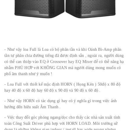
- Như vậy loa Full là Loa có bộ phân tần và khi Oánh Bi-Amp phân
tần tự phân chia đường tiếng đã được định sẵn , ngoài ra, người dùng
có thể can thiệp vào EQ ở Crossover hay EQ Mixer để có thể nâng hạ
nhằm PHÙ HỢP với KHÔNG GIAN mà người dùng mong muốn có
phổ âm thanh như ý muốn !
- Loa Full với thiết kế mặc định HORN ( Họng Kèn ) 50độ x 80 độ
hay 40 độ x 60 độ hay 60 độ x 90 độ và 90 độ x 60 độ .
- Như vậy HORN có tác dụng gì hay có ý nghĩa gì trong việc ảnh
hưởng đến hiệu suất Âm Thanh .
- Việc thay đổi góc phóng ngang/dọc cho thấy các nhà sản xuất tính
toán Công Suất Driver phù hợp với HORN LOAD. Môi trường sử
dụng là những không gian indoor / install hay wide ngang nhưng