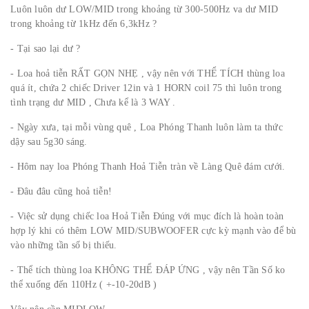
Luôn luôn dư LOW/MID trong khoảng từ 300-500Hz va dư MID
trong khoảng từ 1kHz đến 6,3kHz ?
- Tại sao lại dư ?
- Loa hoả tiễn RẤT GỌN NHẸ , vậy nên với THỂ TÍCH thùng loa
quá ít, chứa 2 chiếc Driver 12in và 1 HORN coil 75 thì luôn trong
tình trạng dư MID , Chưa kể là 3 WAY .
- Ngày xưa, tại mỗi vùng quê , Loa Phóng Thanh luôn làm ta thức
dậy sau 5g30 sáng.
- Hôm nay loa Phóng Thanh Hoả Tiễn tràn về Làng Quê đám cưới.
- Đâu đâu cũng hoả tiễn!
- Việc sử dụng chiếc loa Hoả Tiễn Đúng với mục đích là hoàn toàn
hợp lý khi có thêm LOW MID/SUBWOOFER cực kỳ mạnh vào để bù
vào những tần số bị thiếu.
- Thể tích thùng loa KHÔNG THỂ ĐÁP ỨNG , vậy nên Tần Số ko
thể xuống đến 110Hz ( +-10-20dB )