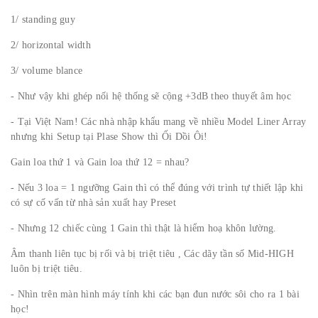
1/ standing guy
2/ horizontal width
3/ volume blance
- Như vậy khi ghép nối hệ thống sẽ cộng +3dB theo thuyết âm học
- Tại Việt Nam! Các nhà nhập khẩu mang về nhiều Model Liner Array
nhưng khi Setup tại Plase Show thì Ối Dồi Ôi!
Gain loa thứ 1 và Gain loa thứ 12 = nhau?
- Nếu 3 loa = 1 ngưỡng Gain thì có thể đúng với trình tự thiết lập khi
có sự cố vấn từ nhà sản xuất hay Preset
- Nhưng 12 chiếc cùng 1 Gain thì thật là hiểm hoạ khôn lường.
Âm thanh liên tục bị rối và bị triệt tiêu , Các dãy tần số Mid-HIGH
luôn bị triệt tiêu.
- Nhìn trên màn hình máy tính khi các bạn đun nước sôi cho ra 1 bài
học!