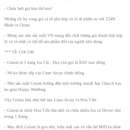
- Chưa biết giá bán thế nào!
Nhưng tôi hy vọng giá cả sẻ phù hợp và rẻ đi nhiều so với T24N
Made in China.
- Mong sao nhà sản xuất VN mang đến chất lượng,giá thành thật hợp
lý và rẻ nhất có thể để sản phẩm đến tay người tiêu dùng.
*** VỀ COLUM
- Colum là 1 dạng loa Cột , Hay còn gọi là RAY trục đứng.
- Nó ko được sếp vào Liner Array chính thống .
- Nhà sản xuất Colum hướng đến môi trường install hay Church hay
ko gian Happy Wedding .
Vậy Colum khá như thế nào Liner Array và Hoả Tiễn .
- Colum là chiếc Hoả Tiễn thu nhỏ và chứa nhiều loa có Driver nhỏ
trong 1 thùng .
- Mục đích Colum là gọn nhẹ, hiệu suất cao và vẫn dư MID ko khác