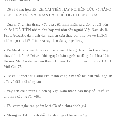
Vậy nên cần MIDLOW.
- Để sử dụng hỏa tiễn cần CẢI TIẾN HAY NGHIÊN CỨU và NÂNG
CẤP THAY ĐỔI VÀ HOÁN CẢI THỂ TÍCH THÙNG LOA
- Qua những năm tháng vừa qua , tôi nhìn nhận ra 2 đơn vị cải tiến
chiếc HOẢ TIỄN nhằm phù hợp với nhu cầu người Việt Nam đó là
FiLL Acoustic đã mạnh dạn nghiên cứu thay đổi thiết kế về HORN
nhằm tạo ra chiếc Liner Array theo dạng trục đứng .
- Về Mai-Cồ đã mạnh dạn cải tiến chiếc Thùng Hoả Tiễn theo dạng
thay đổi thiết kế Drive , khi nguyên bản người ta dùng 2 củ loa 12in
thì nay Mai Cồ đã cải tiến thành 1 chiếc 12in , 1 chiếc 10in và TREB
Voil Coil75 .
- Đc sự Support từ Faital Pro thành công hay thất bại đều phải nghiên
cứu và đổi mới sáng tạo .
- Vậy nên chúc mừng 2 đơn vị Việt Nam mạnh dạn thay đổi thiết kế
cho nhu cầu người Việt.
- Tôi chưa nghe sản phẩm Mai-Cồ nên chưa đánh giá.
- Nhưng về FiLL trình diễn tôi đánh giá khá ấn tượng.