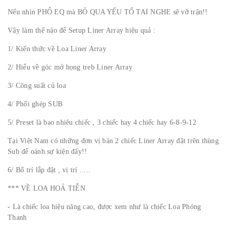
Nếu nhìn PHỔ EQ mà BỎ QUA YẾU TỐ TAI NGHE sẽ vỡ trận!!
Vậy làm thế nào để Setup Liner Array hiệu quả :
1/ Kiến thức về Loa Liner Array
2/ Hiểu về góc mở họng treb Liner Array
3/ Công suất củ loa
4/ Phối ghép SUB
5/ Preset là bao nhiêu chiếc , 3 chiếc hay 4 chiếc hay 6-8-9-12
Tại Việt Nam có những đơn vị bán 2 chiếc Liner Array đặt trên thùng
Sub để oánh sự kiện đấy!!
6/ Bố trí lắp đặt , vị trí .....
*** VỀ LOA HOẢ TIỄN
- Là chiếc loa hiệu năng cao, được xem như là chiếc Loa Phóng
Thanh