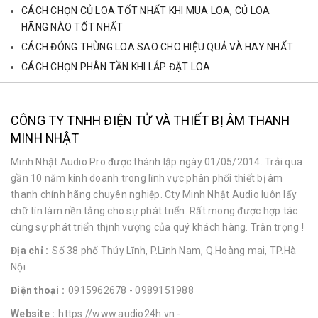
CÁCH CHỌN CỦ LOA TỐT NHẤT KHI MUA LOA, CỦ LOA
HÃNG NÀO TỐT NHẤT
CÁCH ĐÓNG THÙNG LOA SAO CHO HIỆU QUẢ VÀ HAY NHẤT
CÁCH CHỌN PHÂN TẦN KHI LẮP ĐẶT LOA
CÔNG TY TNHH ĐIỆN TỬ VÀ THIẾT BỊ ÂM THANH
MINH NHẬT
Minh Nhật Audio Pro được thành lập ngày 01/05/2014. Trải qua
gần 10 năm kinh doanh trong lĩnh vực phân phối thiết bị âm
thanh chính hãng chuyên nghiệp. Cty Minh Nhật Audio luôn lấy
chữ tín làm nền tảng cho sự phát triển. Rất mong được hợp tác
cùng sự phát triển thịnh vượng của quý khách hàng. Trân trọng !
Địa chỉ :
Số 38 phố Thúy Lĩnh, P.Lĩnh Nam, Q.Hoàng mai, TP.Hà
Nội
Điện thoại :
0915962678
- 0989151988
Website :
https://www.audio24h.vn
-