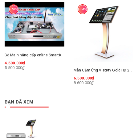
-18%
-24%
Bộ Main nâng cấp online SmartK
4.500.000₫
5.500.000₫
Màn Cảm Ứng VietKtv Gold HD 22 inch
6.500.000₫
8.600.000₫
BẠN ĐÃ XEM