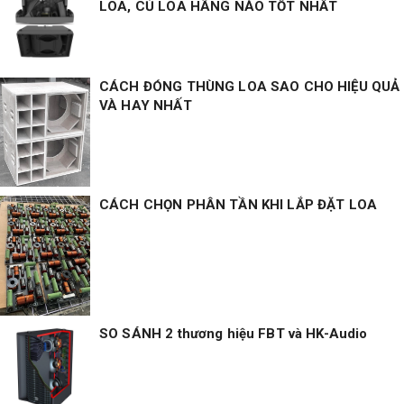
LOA, CỦ LOA HÃNG NÀO TỐT NHẤT
CÁCH ĐÓNG THÙNG LOA SAO CHO HIỆU QUẢ
VÀ HAY NHẤT
CÁCH CHỌN PHÂN TẦN KHI LẮP ĐẶT LOA
SO SÁNH 2 thương hiệu FBT và HK-Audio