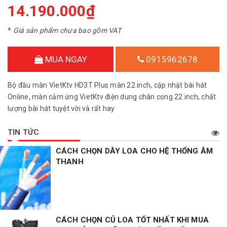
14.190.000₫
*
Giá sản phẩm chưa bao gồm VAT
MUA NGAY
0915962678
Bộ đầu màn VietKtv HD3T Plus màn 22 inch, cập nhật bài hát
Online, màn cảm ứng VietKtv điện dung chân cong 22 inch, chất
lượng bài hát tuyệt vời và rất hay
TIN TỨC
CÁCH CHỌN DÂY LOA CHO HỆ THỐNG ÂM
THANH
CÁCH CHỌN CỦ LOA TỐT NHẤT KHI MUA