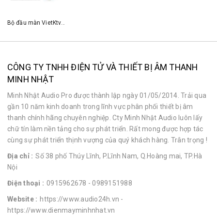
Bộ đầu màn VietKtv HD3T Plus + Màn 22 inch
CÔNG TY TNHH ĐIỆN TỬ VÀ THIẾT BỊ ÂM THANH
MINH NHẬT
Minh Nhật Audio Pro được thành lập ngày 01/05/2014. Trải qua
gần 10 năm kinh doanh trong lĩnh vực phân phối thiết bị âm
thanh chính hãng chuyên nghiệp. Cty Minh Nhật Audio luôn lấy
chữ tín làm nền tảng cho sự phát triển. Rất mong được hợp tác
cùng sự phát triển thịnh vượng của quý khách hàng. Trân trọng !
Địa chỉ :
Số 38 phố Thúy Lĩnh, P.Lĩnh Nam, Q.Hoàng mai, TP.Hà
Nội
Điện thoại :
0915962678
- 0989151988
Website :
https://www.audio24h.vn
-
https://www.dienmayminhnhat.vn