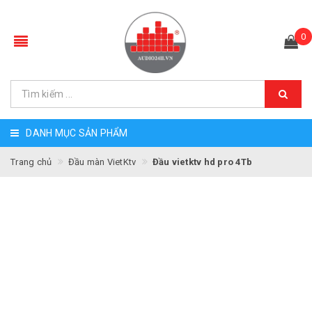
0
DANH MỤC SẢN PHẨM
Trang chủ
Đầu màn VietKtv
Đầu vietktv hd pro 4Tb