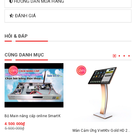
HƯỚNG DẪN MUA HÀNG
ĐÁNH GIÁ
HỎI & ĐÁP
CÙNG DANH MỤC
-18%
-24%
Bộ Main nâng cấp online SmartK
4.500.000₫
5.500.000₫
Màn Cảm Ứng VietKtv Gold HD 22 inch