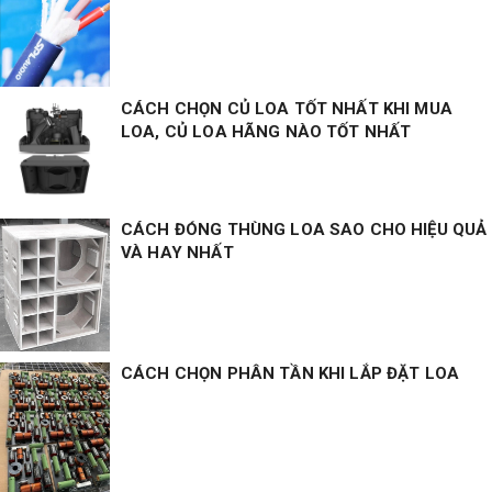
CÁCH CHỌN CỦ LOA TỐT NHẤT KHI MUA
LOA, CỦ LOA HÃNG NÀO TỐT NHẤT
CÁCH ĐÓNG THÙNG LOA SAO CHO HIỆU QUẢ
VÀ HAY NHẤT
CÁCH CHỌN PHÂN TẦN KHI LẮP ĐẶT LOA