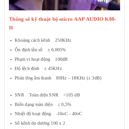
Thông số kỹ thuật bộ micro AAP AUDIO K88-
II
Khoảng cách kênh 250KHz
Ổn định tần số ± 0,005%
Phạm vi hoạt động 100dB
Độ lệch đỉnh ± 45KHz
Phản ứng âm thanh 80Hz – 18KHz (± 3dB)
SNR Toàn diện SNR >105 dB
Biến dạng toàn diện ≤ 0,5%
Nhiệt độ hoạt động -10oC - 40oC
Số kênh du dương 100 x 2