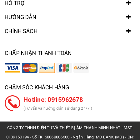
HỖ TRỢ
HƯỚNG DẪN
CHÍNH SÁCH
CHẤP NHẬN THANH TOÁN
CHĂM SÓC KHÁCH HÀNG
Hotline: 0915962678
(Tư vấn và hướng dẫn sử dụng 24/7 )
CÔNG TY TNHH ĐIỆN TỬ VÀ THIẾT BỊ ÂM THANH MINH NHẬT - MST:
0109150194 - Số TK: 68868886688 - Ngân Hàng: MB BANK (MB) - CN: