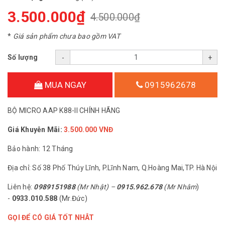
3.500.000₫
4.500.000₫
*
Giá sản phẩm chưa bao gồm VAT
Số lượng
-
+
MUA NGAY
0915962678
BỘ MICRO AAP K88-II CHÍNH HÃNG
Giá Khuyễn Mãi:
3.500.000 VNĐ
Bảo hành: 12 Tháng
Địa chỉ: Số 38 Phố Thúy Lĩnh, P.Lĩnh Nam, Q.Hoàng Mai,TP. Hà Nội
Liên hệ:
0989151988
(Mr Nhật) –
0915.962.678
(Mr Nhâm
)
-
0933.010.588
(Mr.Đức)
GỌI ĐỂ CÓ GIÁ TỐT NHÂT