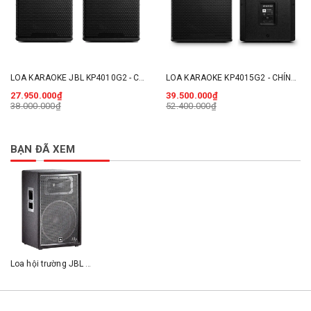
LOA KARAOKE JBL KP4010G2 - CHÍNH HÃNG
LOA KARAOKE KP4015G2 - CHÍNH HÃNG
27.950.000₫
39.500.000₫
38.000.000₫
52.400.000₫
BẠN ĐÃ XEM
Loa hội trường JBL JRX215