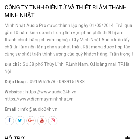
CÔNG TY TNHH ĐIỆN TỬ VÀ THIẾT BỊ ÂM THANH
MINH NHẬT
Minh Nhật Audio Pro được thành lập ngày 01/05/2014. Trải qua
gần 10 năm kinh doanh trong lĩnh vực phân phối thiết bị âm
thanh chính hãng chuyên nghiệp. Cty Minh Nhật Audio luôn lấy
chữ tín làm nền tảng cho sự phát triển. Rất mong được hợp tác
cùng sự phát triển thịnh vượng của quý khách hàng. Trân trọng !
Địa chỉ :
Số 38 phố Thúy Lĩnh, P.Lĩnh Nam, Q.Hoàng mai, TP.Hà
Nội
Điện thoại :
0915962678
- 0989151988
Website :
https://www.audio24h.vn
-
https://www.dienmayminhnhat.vn
Email :
info@audio24h.vn
HỖ TRỢ