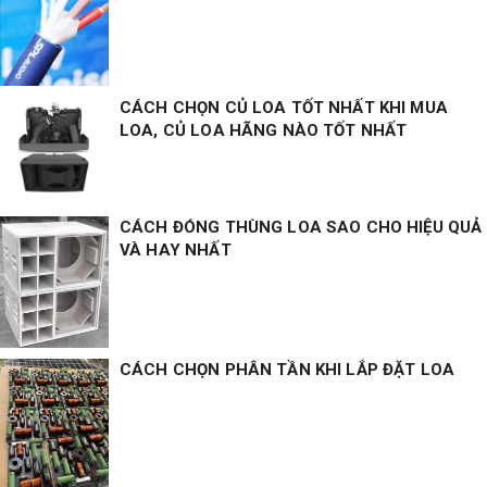
CÁCH CHỌN CỦ LOA TỐT NHẤT KHI MUA
LOA, CỦ LOA HÃNG NÀO TỐT NHẤT
CÁCH ĐÓNG THÙNG LOA SAO CHO HIỆU QUẢ
VÀ HAY NHẤT
CÁCH CHỌN PHÂN TẦN KHI LẮP ĐẶT LOA