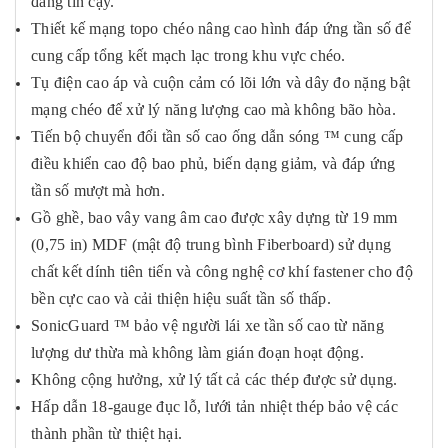
đáng tin cậy.
Thiết kế mạng topo chéo nâng cao hình đáp ứng tần số để
cung cấp tổng kết mạch lạc trong khu vực chéo.
Tụ điện cao áp và cuộn cảm có lõi lớn và dây đo nặng bật
mạng chéo để xử lý năng lượng cao mà không bão hòa.
Tiến bộ chuyển đổi tần số cao ống dẫn sóng ™ cung cấp
điều khiển cao độ bao phủ, biến dạng giảm, và đáp ứng
tần số mượt mà hơn.
Gồ ghề, bao vây vang âm cao được xây dựng từ 19 mm
(0,75 in) MDF (mật độ trung bình Fiberboard) sử dụng
chất kết dính tiên tiến và công nghệ cơ khí fastener cho độ
bền cực cao và cải thiện hiệu suất tần số thấp.
SonicGuard ™ bảo vệ người lái xe tần số cao từ năng
lượng dư thừa mà không làm gián đoạn hoạt động.
Không cộng hưởng, xử lý tất cả các thép được sử dụng.
Hấp dẫn 18-gauge đục lỗ, lưới tản nhiệt thép bảo vệ các
thành phần từ thiệt hại.