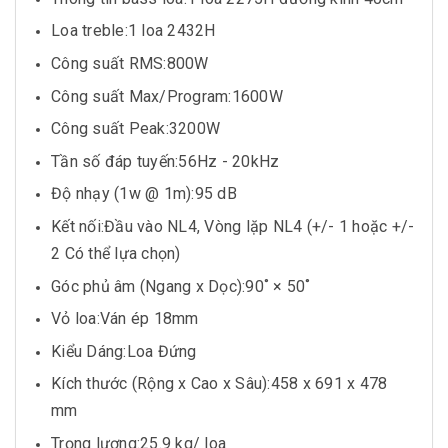
Loa treble:1 loa 2432H
Công suất RMS:800W
Công suất Max/Program:1600W
Công suất Peak:3200W
Tần số đáp tuyến:56Hz - 20kHz
Độ nhạy (1w @ 1m):95 dB
Kết nối:Đầu vào NL4, Vòng lặp NL4 (+/- 1 hoặc +/-
2 Có thể lựa chọn)
Góc phủ âm (Ngang x Dọc):90˚ × 50˚
Vỏ loa:Ván ép 18mm
Kiểu Dáng:Loa Đứng
Kích thước (Rộng x Cao x Sâu):458 x 691 x 478
mm
Trọng lượng:25.9 kg/ loa