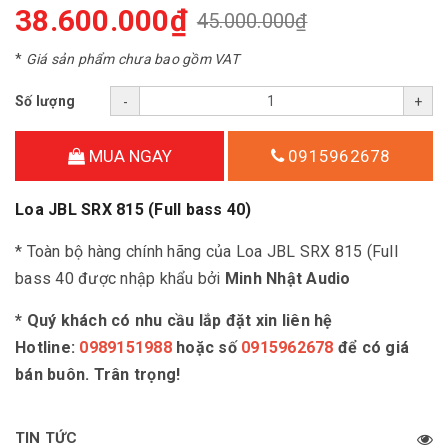
38.600.000₫
45.000.000₫
*
Giá sản phẩm chưa bao gồm VAT
Số lượng
-
+
MUA NGAY
0915962678
Loa JBL SRX 815 (Full bass 40)
* Toàn bộ hàng chính hãng của Loa JBL SRX 815 (Full
bass 40 được nhập khẩu bởi
Minh Nhật Audio
* Quý khách có nhu cầu lắp đặt xin liên hệ
Hotline:
0989151988
hoặc số
0915962678
để có giá
bán buôn. Trân trọng!
TIN TỨC