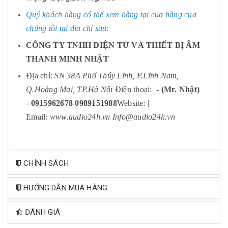
Quý khách hàng có thể xem hàng tại của hàng của
chúng tôi tại địa chỉ sau:
CÔNG TY TNHH ĐIỆN TỬ VÀ THIẾT BỊ ÂM
THANH MINH NHẬT
Địa chỉ:
SN 38A Phố Thúy Lĩnh, P.Lĩnh Nam,
Q.Hoàng Mai, TP.Hà Nội
Điện thoại:
- (Mr. Nhật)
-
0915962678
0989151988
Website: |
Email:
www.audio24h.vn
Info@audio24h.vn
CHÍNH SÁCH
HƯỚNG DẪN MUA HÀNG
ĐÁNH GIÁ