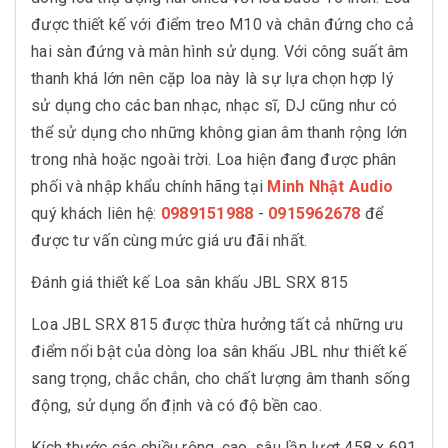
được thiết kế với điểm treo M10 và chân đứng cho cả
hai sàn đứng và màn hình sử dụng. Với công suất âm
thanh khá lớn nên cặp loa này là sự lựa chọn hợp lý
sử dụng cho các ban nhạc, nhạc sĩ, DJ cũng như có
thể sử dụng cho những không gian âm thanh rộng lớn
trong nhà hoặc ngoài trời. Loa hiện đang được phân
phối và nhập khẩu chính hãng tại
Minh Nhật Audio
quý khách liên hệ:
0989151988
-
0915962678
để
được tư vấn cùng mức giá ưu đãi nhất.
Đánh giá thiết kế Loa sân khấu JBL SRX 815
Loa JBL SRX 815 được thừa hưởng tất cả những ưu
điểm nổi bật của dòng loa sân khấu JBL như thiết kế
sang trọng, chắc chắn, cho chất lượng âm thanh sống
động, sử dụng ổn định và có độ bền cao.
Kích thước các chiều rộng, cao, sâu lần lượt 458 x 691