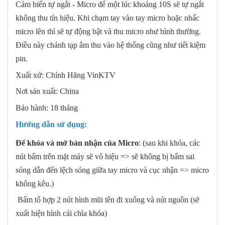
Cảm biến tự ngắt - Micro để một lúc khoảng 10S sẽ tự ngắt
không thu tín hiệu. Khi chạm tay vào tay micro hoặc nhấc
micro lên thì sẽ tự động bật và thu micro như bình thường.
Điều này chánh tạp âm thu vào hệ thống cũng như tiết kiệm
pin.
Xuất xứ: Chính Hãng VinKTV
Nơi sản xuất: China
Bảo hành: 18 tháng
Hướng dẫn sử dụng:
Để khóa và mở bàn nhận của Micro
: (sau khi khóa, các
nút bấm trên mặt máy sẽ vô hiệu => sẽ không bị bấm sai
sóng dẫn đến lệch sóng giữa tay micro và cục nhận => micro
không kêu.)
Bấm tổ hợp 2 nút hình mũi tên đi xuống và nút nguồn (sẽ
xuất hiện hình cái chìa khóa)