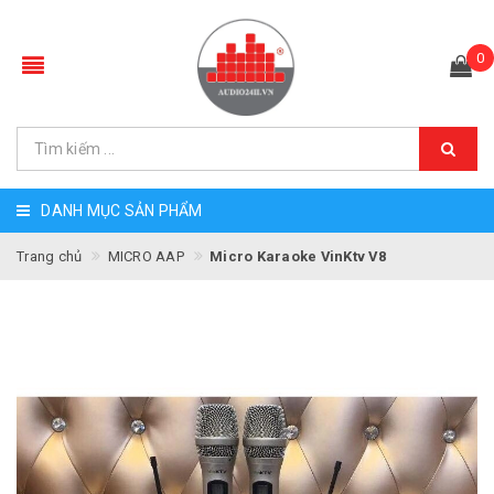
0
DANH MỤC SẢN PHẨM
Trang chủ
MICRO AAP
Micro Karaoke VinKtv V8