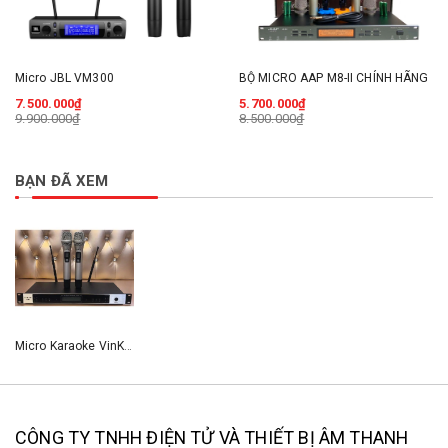
Micro JBL VM300
BỘ MICRO AAP M8-II CHÍNH HÃNG
7.500.000₫
5.700.000₫
9.900.000₫
8.500.000₫
BẠN ĐÃ XEM
Micro Karaoke VinKtv V8
CÔNG TY TNHH ĐIỆN TỬ VÀ THIẾT BỊ ÂM THANH