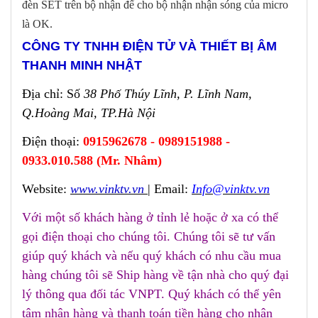
đèn SET trên bộ nhận để cho bộ nhận nhận sóng của micro
là OK.
CÔNG TY TNHH ĐIỆN TỬ VÀ THIẾT BỊ ÂM
THANH MINH NHẬT
Địa chỉ: Số
38 Phố Thúy Lĩnh, P. Lĩnh Nam,
Q.Hoàng Mai, TP.Hà Nội
Điện thoại:
0915962678 - 0989151988 -
0933.010.588 (Mr. Nhâm)
Website:
www.vinktv.vn
| Email:
Info@vinktv.vn
Với một số khách hàng ở tỉnh lẻ hoặc ở xa có thể
gọi điện thoại cho chúng tôi. Chúng tôi sẽ tư vấn
giúp quý khách và nếu quý khách có nhu cầu mua
hàng chúng tôi sẽ Ship hàng về tận nhà cho quý đại
lý thông qua đối tác VNPT. Quý khách có thể yên
tâm nhận hàng và thanh toán tiền hàng cho nhân