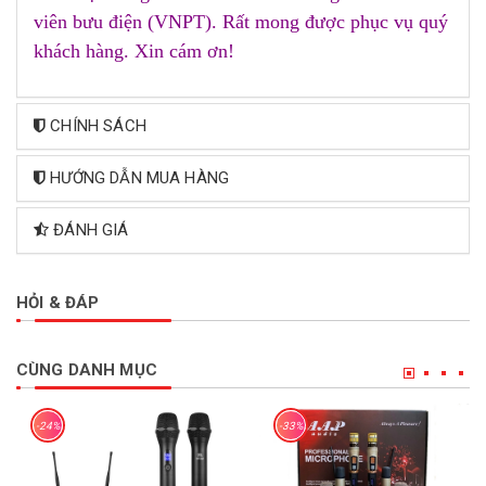
viên bưu điện (VNPT). Rất mong được phục vụ quý
khách hàng. Xin cám ơn!
CHÍNH SÁCH
HƯỚNG DẪN MUA HÀNG
ĐÁNH GIÁ
HỎI & ĐÁP
CÙNG DANH MỤC
-24%
-33%