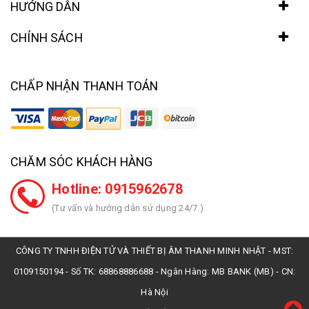
HƯỚNG DẪN
CHÍNH SÁCH
CHẤP NHẬN THANH TOÁN
CHĂM SÓC KHÁCH HÀNG
Hotline: 0915962678
(Tư vấn và hướng dẫn sử dụng 24/7 )
CÔNG TY TNHH ĐIỆN TỬ VÀ THIẾT BỊ ÂM THANH MINH NHẬT - MST:
0109150194 - Số TK: 68868886688 - Ngân Hàng: MB BANK (MB) - CN:
Hà Nội