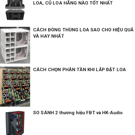
LOA, CỦ LOA HÃNG NÀO TỐT NHẤT
CÁCH ĐÓNG THÙNG LOA SAO CHO HIỆU QUẢ
VÀ HAY NHẤT
CÁCH CHỌN PHÂN TẦN KHI LẮP ĐẶT LOA
SO SÁNH 2 thương hiệu FBT và HK-Audio