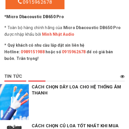
0915962678
*Micro Dbacoustic DB650 Pro
* Toàn bộ hàng chính hãng của
Micro Dbacoustic DB650 Pro
được nhập khẩu bởi
Minh Nhật Audio
* Quý khách có nhu cầu lắp đặt xin liên hệ
Hotline:
0989151988
hoặc số
0915962678
để có giá bán
buôn. Trân trọng!
TIN TỨC
CÁCH CHỌN DÂY LOA CHO HỆ THỐNG ÂM
THANH
CÁCH CHỌN CỦ LOA TỐT NHẤT KHI MUA