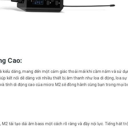
ng Cao:
c và kiểu dáng, mang đến một cảm giác thoải mái khi cầm nắm và sử dụ
giúp kết nối dễ dàng với nhiều thiết bị âm thanh như loa di động, loa sự
n và tính di động cao của micro M2 sẽ đồng hành cùng bạn trong mọi b
z
, M2 tái tạo dải âm bass một cách rõ ràng và đầy nội lực. Tiếng hát tr