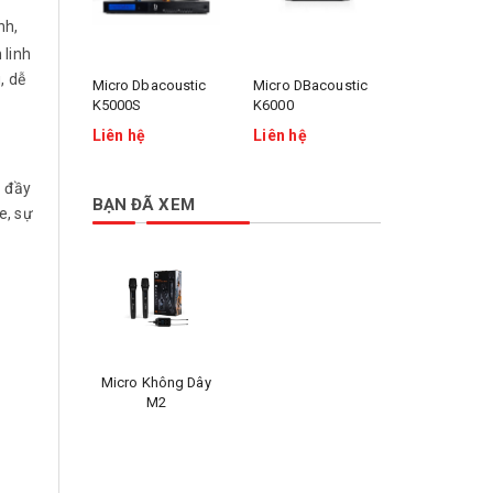
nh,
 linh
, dễ
Micro Dbacoustic
Micro DBacoustic
Micro Dbac
K5000S
K6000
K8200
Liên hệ
Liên hệ
Liên hệ
 đầy
BẠN ĐÃ XEM
e, sự
Micro Không Dây
M2