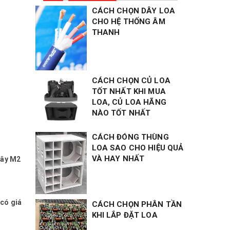
CÁCH CHỌN DÂY LOA
CHO HỆ THỐNG ÂM
THANH
CÁCH CHỌN CỦ LOA
TỐT NHẤT KHI MUA
LOA, CỦ LOA HÃNG
NÀO TỐT NHẤT
CÁCH ĐÓNG THÙNG
LOA SAO CHO HIỆU QUẢ
VÀ HAY NHẤT
Dây M2
có giá
CÁCH CHỌN PHÂN TẦN
KHI LẮP ĐẶT LOA