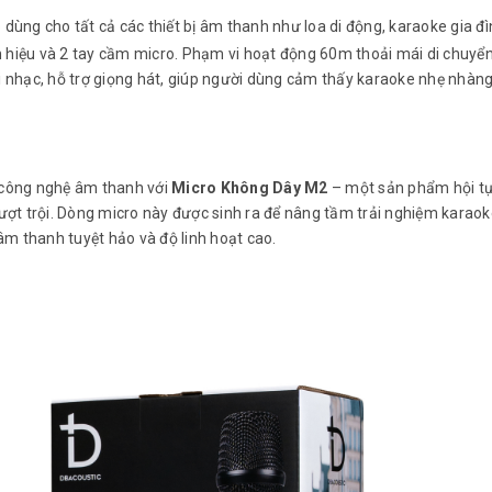
 dùng cho tất cả các thiết bị âm thanh như loa di động, karaoke gia đì
ín hiệu và 2 tay cầm micro. Phạm vi hoạt động 60m thoải mái di chuyển
i nhạc, hỗ trợ giọng hát, giúp người dùng cảm thấy karaoke nhẹ nhàng
 công nghệ âm thanh với
Micro Không Dây M2
– một sản phẩm hội tụ
g vượt trội. Dòng micro này được sinh ra để nâng tầm trải nghiệm karaok
âm thanh tuyệt hảo và độ linh hoạt cao.