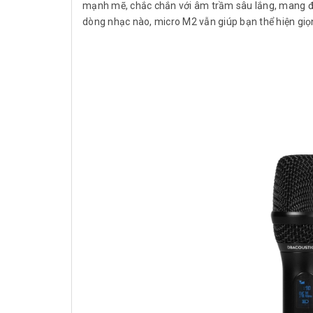
mạnh mẽ, chắc chắn với âm trầm sâu lắng, mang đế
dòng nhạc nào, micro M2 vẫn giúp bạn thể hiện gi