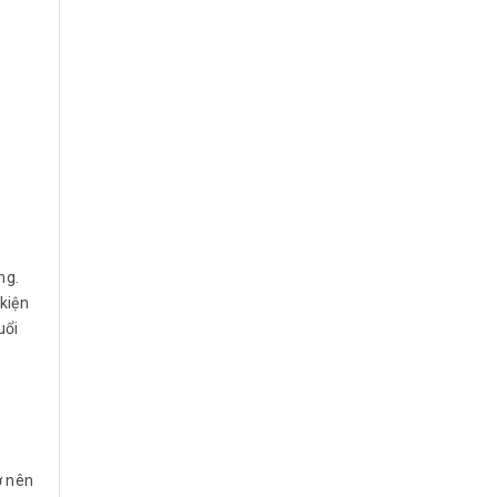
ng.
 kiện
uổi
ở nên