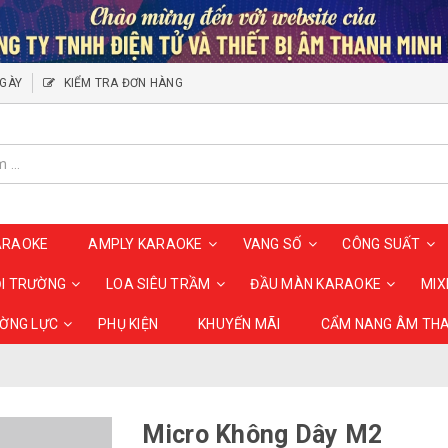
NGÀY
KIỂM TRA ĐƠN HÀNG
ARAOKE
AMPLY KARAOKE
VANG SỐ
CÔNG SUẤT
ỘI TRƯỜNG
LOA SIÊU TRẦM
ĐẦU MÀN KARAOKE
MIX
ƯỜNG LỰC
PHỤ KIỆN
KHUYẾN MÃI
CẨM NANG ÂM TH
Micro Không Dây M2