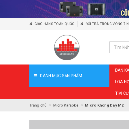
GIAO HÀNG TOÀN QUỐC
ĐỔI TRẢ TRONG VÒNG 7 
DÀN K
DANH MỤC SẢN PHẨM
LOA H
TIVI C
Trang chủ
Micro Karaoke
Micro Không Dây M2