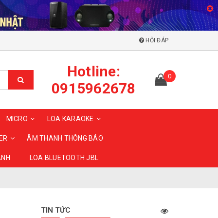
HỎI ĐÁP
Hotline:
0
0915962678
MICRO
LOA KARAOKE
ER
ÂM THANH THÔNG BÁO
ANH
LOA BLUETOOTH JBL
TIN TỨC